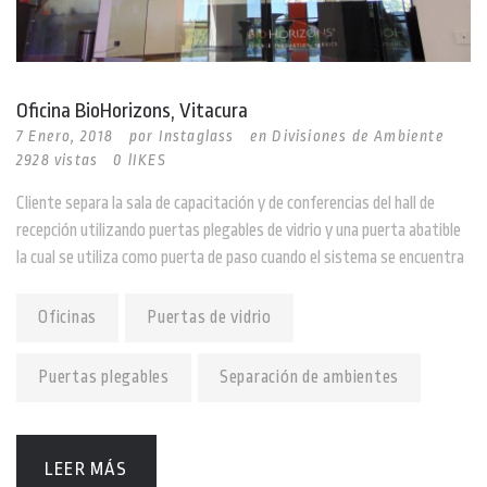
Oficina BioHorizons, Vitacura
7 Enero, 2018
por
Instaglass
en
Divisiones de Ambiente
2928 vistas
0 lIKES
Cliente separa la sala de capacitación y de conferencias del hall de
recepción utilizando puertas plegables de vidrio y una puerta abatible
la cual se utiliza como puerta de paso cuando el sistema se encuentra
Oficinas
Puertas de vidrio
Puertas plegables
Separación de ambientes
LEER MÁS