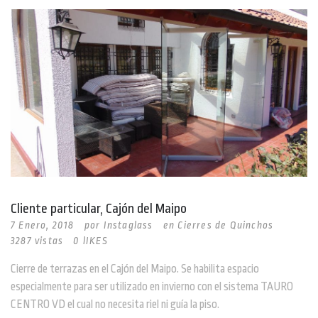
Cliente particular, Cajón del Maipo
7 Enero, 2018
por
Instaglass
en
Cierres de Quinchos
3287 vistas
0 lIKES
Cierre de terrazas en el Cajón del Maipo. Se habilita espacio
especialmente para ser utilizado en invierno con el sistema TAURO
CENTRO VD el cual no necesita riel ni guía la piso.