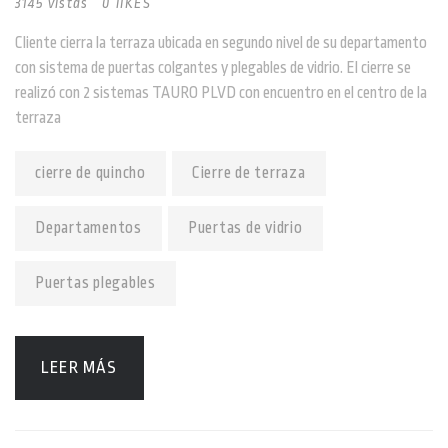
3145 vistas
0 lIKES
Cliente cierra la terraza ubicada en segundo nivel de su departamento
con sistema de puertas colgantes y plegables de vidrio. El cierre se
realizó con 2 sistemas TAURO PLVD con encuentro en el centro de la
terraza
cierre de quincho
Cierre de terraza
Departamentos
Puertas de vidrio
Puertas plegables
LEER MÁS