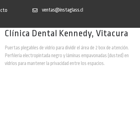
acto
ventas@instaglass.cl
Clínica Dental Kennedy, Vitacura
Puertas plegables de vidrio para dividir el área de 2 box de atención.
Perfilería electropintada negro y láminas empavonadas (dusted) en
vidrios para mantener la privacidad entre los espacios.